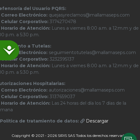
efensoría del Usuario PQRS:
Correo Electrónico:
quejasyreclamos@mallamaseps.com
Celular Corporativo:
3174270478
Horario de Atención:
Lunes a viernes 8:00 a.m. a 12:m.m y de
00 p.m. a 5:30 p.m.
eguimiento a Tutelas:
Accesibilidad
Correo Electrónico:
seguimientotutelas@mallamaseps.com
Celular Corporativo:
3232395137
Horario de Atención:
Lunes a viernes 8:00 a.m. a 12:m.m y de
00 p.m. a 5:30 p.m.
utorizaciones Hospitalarias:
Correo Electrónico:
autorizaciones@mallamaseps.com
Celular Corporativo:
3137659037
Horario de Atención:
Las 24 horas del día los 7 días de la
emana
Política de tratamiento de datos:
Descargar
Copyright © 2021 - 2026 SIRIS SAS Todos los derechos reservados.